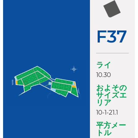
F37
ライ
10.30
およその
サイズエ
リア
10-1-21.1
平方メー
トル