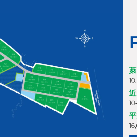
萊
10
近
10
平
16